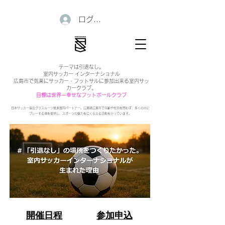
ログイン
テーマは引退なし。
室内サッカー インターナショナル
広島市で気楽にサッカー・フットサルに参加出来る室内サッ
カークラブ。
目標は世界一幸せなフットボールクラブ
日本サッカー協会グラスルーツ推進賛同パートナー。広島県広島市で年齢や性別を問わず、多くの方に
プレーする場を提供し、スポーツの魅力を広く伝える活動を行っています。
開催日程
参加申込