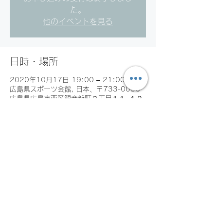
た。
他のイベントを見る
日時・場所
2020年10月17日 19:00 – 21:00 JST
広島県スポーツ会館, 日本、〒733-0036
広島県広島市西区観音新町２丁目１１−１２
４
イベントについて
2020年10月17日(土)19:00～
21:00
広島県スポーツ会館
￥1,000 （税抜） 
従来の経験者向けエンジョイゲームと初心者
向けビギナーの中間クラスを設立しまし
た。   