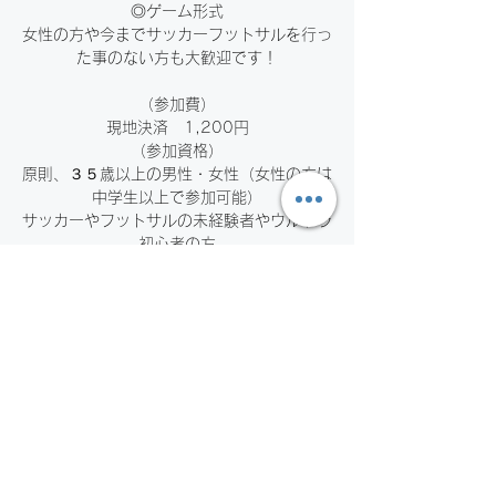
◎ゲーム形式
女性の方や今までサッカーフットサルを行っ
た事のない方も大歓迎です！
（参加費）
現地決済 1,200円
（参加資格）
原則、３５歳以上の男性・女性（女性の方は
中学生以上で参加可能）
サッカーやフットサルの未経験者やウルトラ
初心者の方
（集合場所）
広島県スポーツ会館１階ロビー
〒733-0036 広島県広島市西区観音新
お申し込みの受付は終了しまし
た。
他のイベントを見る