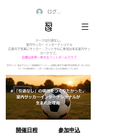
ログイン
テーマは引退なし。
室内サッカー インターナショナル
広島市で気楽にサッカー・フットサルに参加出来る室内サッ
カークラブ。
目標は世界一幸せなフットボールクラブ
日本サッカー協会グラスルーツ推進賛同パートナー。広島県広島市で年齢や性別を問わず、多くの方に
プレーする場を提供し、スポーツの魅力を広く伝える活動を行っています。
開催日程
参加申込