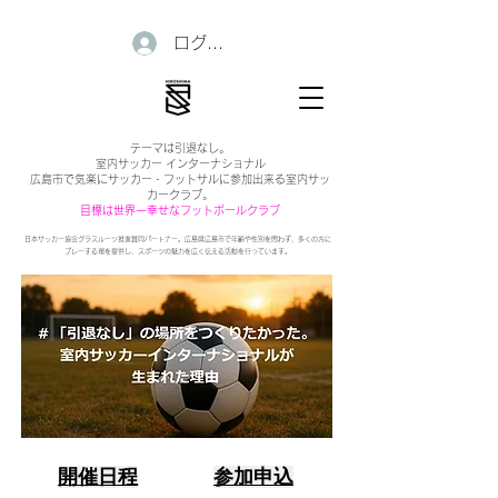
ログイン
テーマは引退なし。
室内サッカー インターナショナル
広島市で気楽にサッカー・フットサルに参加出来る室内サッ
カークラブ。
目標は世界一幸せなフットボールクラブ
日本サッカー協会グラスルーツ推進賛同パートナー。広島県広島市で年齢や性別を問わず、多くの方に
プレーする場を提供し、スポーツの魅力を広く伝える活動を行っています。
開催日程
参加申込