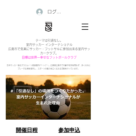
ログイン
テーマは引退なし。
室内サッカー インターナショナル
広島市で気楽にサッカー・フットサルに参加出来る室内サッ
カークラブ。
目標は世界一幸せなフットボールクラブ
日本サッカー協会グラスルーツ推進賛同パートナー。広島県広島市で年齢や性別を問わず、多くの方に
プレーする場を提供し、スポーツの魅力を広く伝える活動を行っています。
開催日程
参加申込