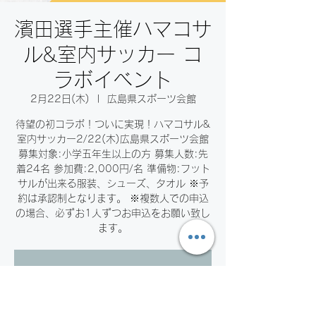
濱田選手主催ハマコサ
ル&室内サッカー コ
ラボイベント
2月22日(木)
  |  
広島県スポーツ会館
待望の初コラボ！ついに実現！ハマコサル&
室内サッカー2/22(木)広島県スポーツ会館
募集対象:小学五年生以上の方 募集人数:先
着24名 参加費:2,000円/名 準備物:フット
サルが出来る服装、シューズ、タオル ※予
約は承認制となります。 ※複数人での申込
の場合、必ずお1人ずつお申込をお願い致し
ます。
お申し込みの受付は終了しまし
た。
他のイベントを見る