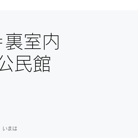
＝裏室内
公民館
、いまは