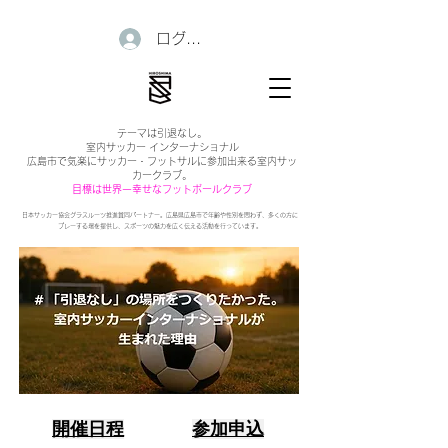
ログイン
テーマは引退なし。
室内サッカー インターナショナル
広島市で気楽にサッカー・フットサルに参加出来る室内サッ
カークラブ。
目標は世界一幸せなフットボールクラブ
日本サッカー協会グラスルーツ推進賛同パートナー。広島県広島市で年齢や性別を問わず、多くの方に
プレーする場を提供し、スポーツの魅力を広く伝える活動を行っています。
開催日程
参加申込