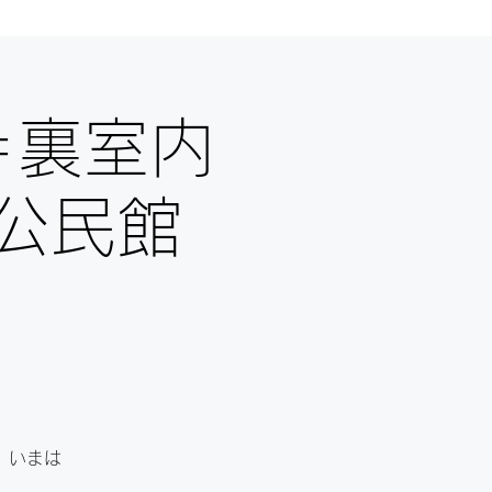
＝裏室内
公民館
、いまは