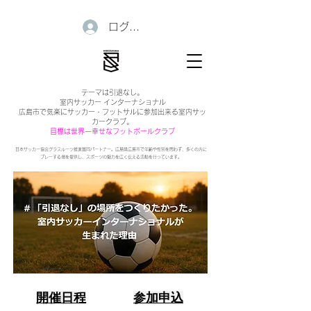
ログイン
テーマは引退なし。
室内サッカー インターナショナル
広島市で気楽にサッカー・フットサルに参加出来る室内サッ
カークラブ。
目標は世界一幸せなフットボールクラブ
日本サッカー協会グラスルーツ推進賛同パートナー。広島県広島市で年齢や性別を問わず、多くの方に
プレーする場を提供し、スポーツの魅力を広く伝える活動を行っています。
開催日程
参加申込