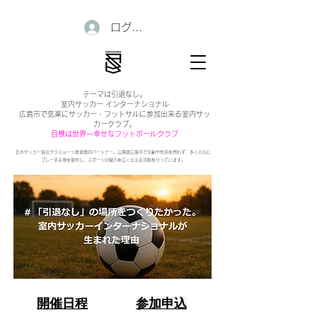
ログイン
テーマは引退なし。
室内サッカー インターナショナル
広島市で気楽にサッカー・フットサルに参加出来る室内サッ
カークラブ。
目標は世界一幸せなフットボールクラブ
日本サッカー協会グラスルーツ推進賛同パートナー。広島県広島市で年齢や性別を問わず、多くの方に
プレーする場を提供し、スポーツの魅力を広く伝える活動を行っています。
開催日程
参加申込