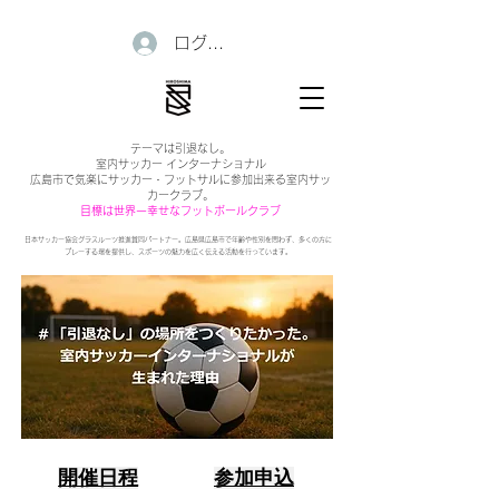
ログイン
テーマは引退なし。
室内サッカー インターナショナル
広島市で気楽にサッカー・フットサルに参加出来る室内サッ
カークラブ。
目標は世界一幸せなフットボールクラブ
日本サッカー協会グラスルーツ推進賛同パートナー。広島県広島市で年齢や性別を問わず、多くの方に
プレーする場を提供し、スポーツの魅力を広く伝える活動を行っています。
開催日程
参加申込