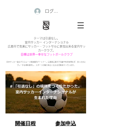
ログイン
テーマは引退なし。
室内サッカー インターナショナル
広島市で気楽にサッカー・フットサルに参加出来る室内サッ
カークラブ。
目標は世界一幸せなフットボールクラブ
日本サッカー協会グラスルーツ推進賛同パートナー。広島県広島市で年齢や性別を問わず、多くの方に
プレーする場を提供し、スポーツの魅力を広く伝える活動を行っています。
開催日程
参加申込