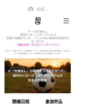
ログイン
テーマは引退なし。
室内サッカー インターナショナル
広島市で気楽にサッカー・フットサルに参加出来る室内サッ
カークラブ。
目標は世界一幸せなフットボールクラブ
日本サッカー協会グラスルーツ推進賛同パートナー。広島県広島市で年齢や性別を問わず、多くの方に
プレーする場を提供し、スポーツの魅力を広く伝える活動を行っています。
開催日程
参加申込