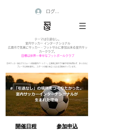
ログイン
テーマは引退なし。
室内サッカー インターナショナル
広島市で気楽にサッカー・フットサルに参加出来る室内サッ
カークラブ。
目標は世界一幸せなフットボールクラブ
日本サッカー協会グラスルーツ推進賛同パートナー。広島県広島市で年齢や性別を問わず、多くの方に
プレーする場を提供し、スポーツの魅力を広く伝える活動を行っています。
開催日程
参加申込