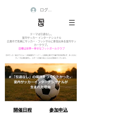
ログイン
テーマは引退なし。
室内サッカー インターナショナル
広島市で気楽にサッカー・フットサルに参加出来る室内サッ
カークラブ。
目標は世界一幸せなフットボールクラブ
日本サッカー協会グラスルーツ推進賛同パートナー。広島県広島市で年齢や性別を問わず、多くの方に
プレーする場を提供し、スポーツの魅力を広く伝える活動を行っています。
開催日程
参加申込