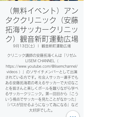
（無料イベント）アン
タククリニック（安藤
拓海サッカークリニッ
ク）観音新町運動広場
9月13日(土)
  |  
観音新町運動広場
クリニック講師の安藤拓海くんは「リゼム
LISEM CHANNEL（
https://www.youtube.com/@lisemchannel/
videos ）」のソサイチメンバーとして出演
されている方です。社会人サッカー選手でも
ある安藤拓海君の考えるサッカーで大切なこ
とを皆さんと楽しくボールを蹴りながら学べ
るサッカークリニック。第一回目から「こう
いう視点でサッカーを見たことがなかった」
「パスが回せるようになって為になる」など
大好評でした。