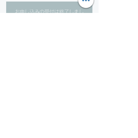
お申し込みの受付は終了しまし
た。
他のイベントを見る
日時・場所
2025年9月13日 18:00 – 19:00 JST
観音新町運動広場, 日本、〒733-0036 広
島県広島市西区観音新町４丁目１０−１７０
−８
イベントについて
詳細はこちらから
https://x.gd/jyAyA