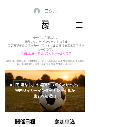
ログイン
テーマは引退なし。
室内サッカー インターナショナル
広島市で気楽にサッカー・フットサルに参加出来る室内サッ
カークラブ。
目標は世界一幸せなフットボールクラブ
日本サッカー協会グラスルーツ推進賛同パートナー。広島県広島市で年齢や性別を問わず、多くの方に
プレーする場を提供し、スポーツの魅力を広く伝える活動を行っています。
開催日程
参加申込