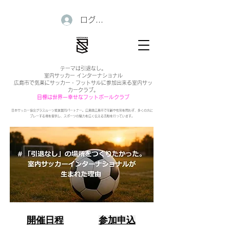
ログイン
テーマは引退なし。
室内サッカー インターナショナル
広島市で気楽にサッカー・フットサルに参加出来る室内サッ
カークラブ。
目標は世界一幸せなフットボールクラブ
日本サッカー協会グラスルーツ推進賛同パートナー。広島県広島市で年齢や性別を問わず、多くの方に
プレーする場を提供し、スポーツの魅力を広く伝える活動を行っています。
開催日程
参加申込