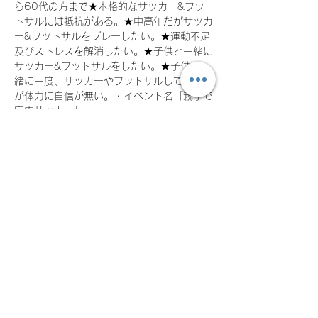
ら60代の方まで★本格的なサッカー&フッ
トサルには抵抗がある。★中高年だがサッカ
ー&フットサルをプレーしたい。★運動不足
及びストレスを解消したい。★子供と一緒に
サッカー&フットサルをしたい。★子供と一
緒に一度、サッカーやフットサルしてみたい
が体力に自信が無い。・イベント名「親子で
室内サッカー」
※ 子どもだけの参加は出来ません。必ず保
護者の方とのご参加をお願いいたします。
※ 保護者の方は血縁関係がなくても構いま
せん。※ 保護者1名につき子供2名まで
OK。子供3名以上の場合は、2人目の保護者
が必要となります。■ 参加資格■ 個人参加
をエンジョイできる方■子供 9歳（小学3）
～ 上限なし※注意事項・必ず自力で会場ま
で来られる方 （駐車場有り（数台））・参
加費用は必ず支払い出来る方。（現地決
済）・挨拶、準備と片付けに協力出来る
方。・用具のレンタルはありません。運動で