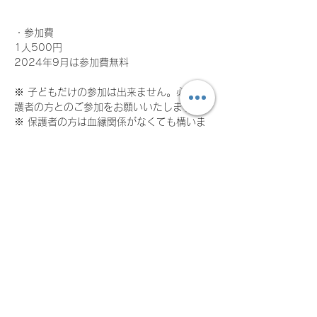
・参加費

1人500円 
2024年9月は参加費無料

※ 子どもだけの参加は出来ません。必ず保
護者の方とのご参加をお願いいたします。 

※ 保護者の方は血縁関係がなくても構いま
せん。 

※ 保護者1名につき子供2名までOK。子供3
名以上の場合は、2人目の保護者が必要とな
ります。

■ 参加資格 

■ 個人参加をエンジョイできる方 

■子供 9歳（小学3）～ 上限なし
