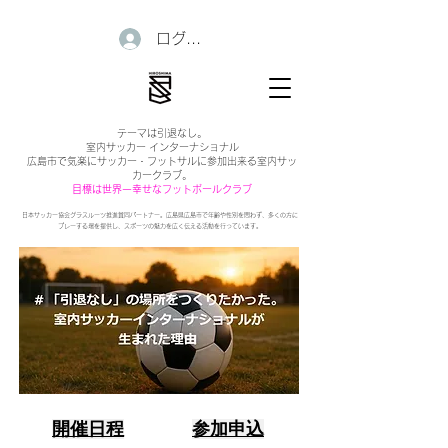
ログイン
テーマは引退なし。
室内サッカー インターナショナル
広島市で気楽にサッカー・フットサルに参加出来る室内サッ
カークラブ。
目標は世界一幸せなフットボールクラブ
日本サッカー協会グラスルーツ推進賛同パートナー。広島県広島市で年齢や性別を問わず、多くの方に
プレーする場を提供し、スポーツの魅力を広く伝える活動を行っています。
開催日程
参加申込