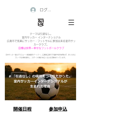
ログイン
テーマは引退なし。
室内サッカー インターナショナル
広島市で気楽にサッカー・フットサルに参加出来る室内サッ
カークラブ。
目標は世界一幸せなフットボールクラブ
日本サッカー協会グラスルーツ推進賛同パートナー。広島県広島市で年齢や性別を問わず、多くの方に
プレーする場を提供し、スポーツの魅力を広く伝える活動を行っています。
開催日程
参加申込