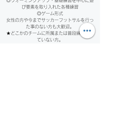
◎ウォーミングアップ・基礎練習を中心に遊
び要素を取り入れた各種練習
◎ゲーム形式
女性の方や今までサッカーフットサルを行っ
た事のない方も大歓迎。
★どこかのチームに所属または普段練習をし
ていない方。
★学生時代や社会人になって、長期間サッカ
ーやフットサルの練習を行った事の無い方。
お申し込みの受付は終了しまし
た。
他のイベントを見る
日時・場所
2024年2月17日 19:00 – 21:00 JST
広島市井口公民館, 日本、〒733-0843 広
島県広島市西区井口鈴が台２丁目１４−８ 広