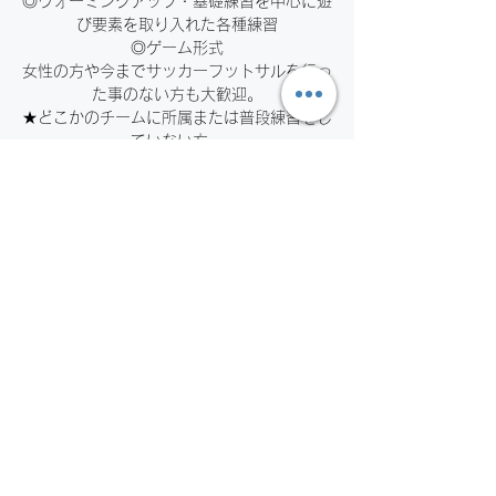
◎ウォーミングアップ・基礎練習を中心に遊
び要素を取り入れた各種練習
◎ゲーム形式
女性の方や今までサッカーフットサルを行っ
た事のない方も大歓迎。
★どこかのチームに所属または普段練習をし
ていない方。
★学生時代や社会人になって、長期間サッカ
ーやフットサルの練習を行った事の無い方。
お申し込みの受付は終了しまし
た。
他のイベントを見る
日時・場所
2024年4月28日 19:00 – 21:00 JST
広島市鈴が峰公民館, 日本、〒733-0852
広島県広島市西区鈴が峰町４４−１