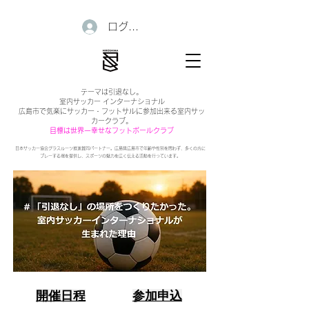
ログイン
テーマは引退なし。
室内サッカー インターナショナル
広島市で気楽にサッカー・フットサルに参加出来る室内サッ
カークラブ。
目標は世界一幸せなフットボールクラブ
日本サッカー協会グラスルーツ推進賛同パートナー。広島県広島市で年齢や性別を問わず、多くの方に
プレーする場を提供し、スポーツの魅力を広く伝える活動を行っています。
開催日程
参加申込