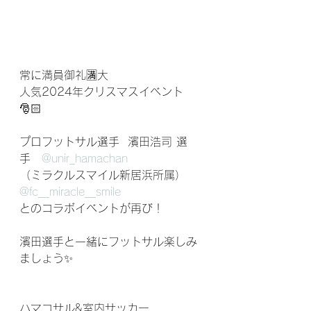
常に満員御礼🈵大
人気2024年クリスマスイベント
🎅🏻⁣
プロフットサル選手  濱田浩司 選
手　
@unir_hamachan
（ミラクルスマイル新居浜所属）
@fc__miracle__smile
とのコラボイベントが再び！⁣⁣
濱田選手と一緒にフットサル楽しみ
ましょう✨⁣
ハマコサル&室内サッカー⁣