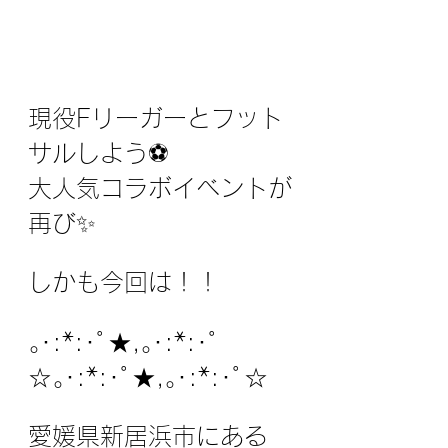
現役Fリーガーとフット
サルしよう⚽️⁣ 
大人気コラボイベントが
再び✨ 
しかも今回は！！
⁣｡･:*:･ﾟ★,｡･:*:･ﾟ
☆｡･:*:･ﾟ★,｡･:*:･ﾟ☆⁡⁣
愛媛県新居浜市にある