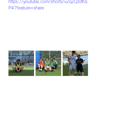
https://youtube.com/shorts/vZqZQzdKq
P4?feature=share