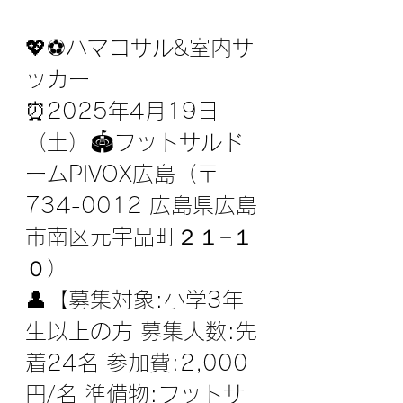
💖⁣⁣⁣⁣⚽️ハマコサル&室内サ
ッカー
⁣⁣⏰2025年4月19日
（土）⁣⁣🏟フットサルド
ームPIVOX広島⁣（〒
734-0012 広島県広島
市南区元宇品町２１−１
０）
⁣⁣👤【募集対象:小学3年
生以上の方 募集人数:先
着24名 参加費:2,000
円/名 準備物:フットサ