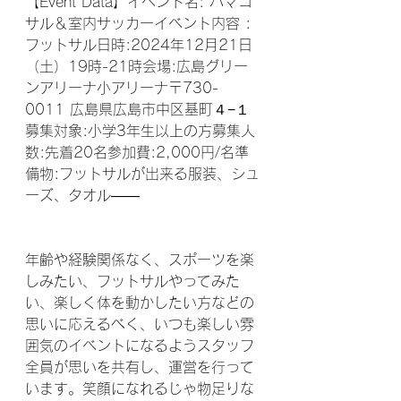
【Event Data】⁣⁣イベント名: ハマコ
サル＆室内サッカーイベント内容 :
フットサル⁣日時:2024年12月21日
（土）19時-21時⁣会場:広島グリー
ンアリーナ小アリーナ⁣〒730-
0011 広島県広島市中区基町４−１⁣⁣
募集対象:小学3年生以上の方⁣募集人
数:先着20名参加費:2,000円/名⁣準
備物:フットサルが出来る服装、シュ
ーズ、タオル⁣⁣⁣——⁣⁣
年齢や経験関係なく、スポーツを楽
しみたい、フットサルやってみた
い、楽しく体を動かしたい方などの
思いに応えるべく、いつも楽しい雰
囲気のイベントになるようスタッフ
全員が思いを共有し、運営を行って
います。⁣⁣笑顔になれるじゃ物足りな