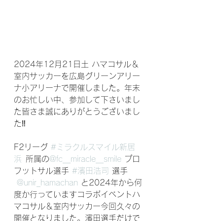
2024年12月21日土 ハマコサル＆
室内サッカーを広島グリーンアリー
ナ小アリーナで開催しました。年末
のお忙しい中、参加して下さいまし
た皆さま誠にありがとうございまし
た‼️
⁣⁣F2リーグ 
#ミラクルスマイル新居
浜
  所属の⁣
@fc__miracle__smile
 ⁣プロ
フットサル選手 
#濱田浩司
 選手
⁣ 
@unir_hamachan
 と2024年から何
度か行っていますコラボイベントハ
マコサル＆室内サッカー今回久々の
開催となりました。濱田選手だけで