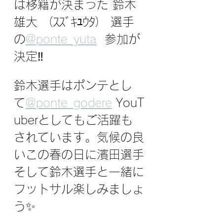
は移籍が決まった 鈴木
雄大 （ｽｽﾞｷﾕｳﾀ） 選手⁣
の
@ponte_yuta
  参加が
決定‼️⁣⁣
鈴木選手はポンテとし
て⁣
@ponte_godere
 YouT
uberとしてもご活躍も
されています。⁣⁣⁣気候の良
いこの春の日に濱田選手
そして鈴木選手と一緒に
フットサル楽しみましょ
う✨