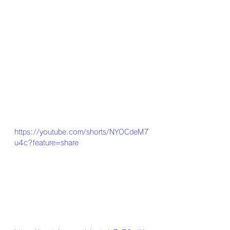
https://youtube.com/shorts/NYOCdeM7
u4c?feature=share