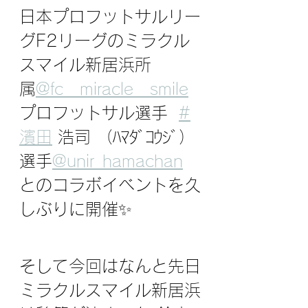
日本プロフットサルリー
グF2リーグのミラクル
スマイル新居浜所
属⁣
@fc__miracle__smile
 ⁣
プロフットサル選手 ⁣ 
#
濱田
 浩司 （ﾊﾏﾀﾞｺｳｼﾞ）
選手⁣
@unir_hamachan
 ⁣
とのコラボイベントを久
しぶりに開催✨⁣⁣⁣
そして今回はなんと先日
ミラクルスマイル新居浜