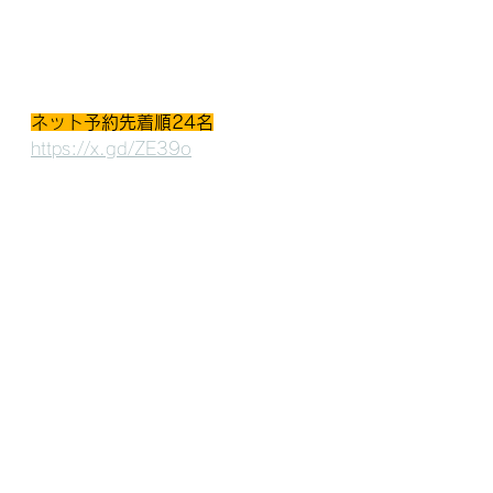
ネット予約先着順24名
https://x.gd/ZE39o