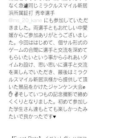
なく急遽同じミラクルスマイル新居
浜所属鉦打 秀幸選手 
@ms_20_kane
 にも参加していただ
きました。⁣両選手ともお忙しい中愛
媛からご参加ありがとうございまし
た。⁣今回ははじめて、個サル形式の
ゲームの合間に選手と交流を深めて
もらいたいという事からふれあいタ
イムわ設け、思い思いに選手と交流
を楽しんでいただき、最後はミラク
ルスマイル新居浜様から提供して頂
いた景品をかけたジャンケン大会✊ 
✋ ✌そしていつもの記念撮影で締め
くくりとなりました。初めて参加し
た学生さん達もとても楽しかったみ
たいで良かったです♥️⁣⁣