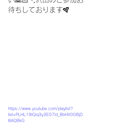
待ちしております🪇
https://www.youtube.com/playlist?
list=PLHL19lQiq3y3E07id_8bHX008jD
8AQBkG