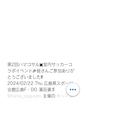
第2回ハマコサル✖️室内サッカーコ
ラボイベント🎉皆さんご参加ありが
とうございました‼️
2024/02/22.Thu 広島県スポーツ
会館広島F・DO 濱田選手 
@hama_staguram
 主催の 
#ハマコ
サル
 と 室内サッカーインターナシ
ョナル 
@sitsunaisoccer_international
 主催