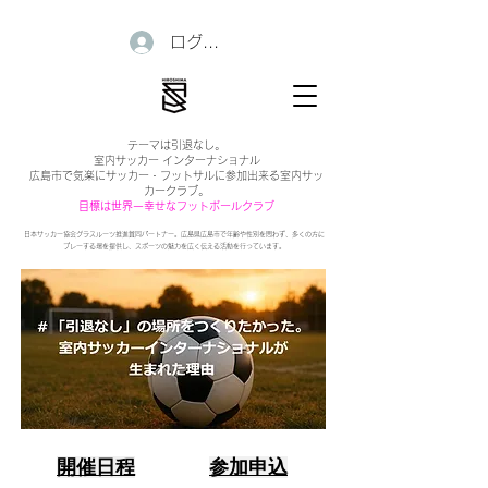
ログイン
テーマは引退なし。
室内サッカー インターナショナル
広島市で気楽にサッカー・フットサルに参加出来る室内サッ
カークラブ。
目標は世界一幸せなフットボールクラブ
日本サッカー協会グラスルーツ推進賛同パートナー。広島県広島市で年齢や性別を問わず、多くの方に
プレーする場を提供し、スポーツの魅力を広く伝える活動を行っています。
開催日程
参加申込