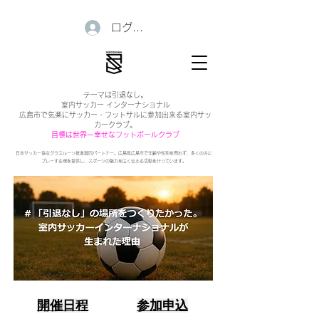
ログイン
テーマは引退なし。
室内サッカー インターナショナル
広島市で気楽にサッカー・フットサルに参加出来る室内サッ
カークラブ。
目標は世界一幸せなフットボールクラブ
日本サッカー協会グラスルーツ推進賛同パートナー。広島県広島市で年齢や性別を問わず、多くの方に
プレーする場を提供し、スポーツの魅力を広く伝える活動を行っています。
開催日程
参加申込