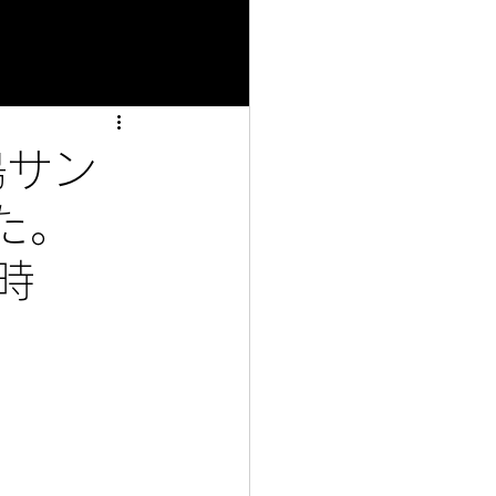
広島サン
た。
時