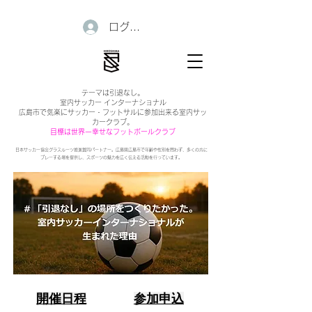
ログイン
テーマは引退なし。
室内サッカー インターナショナル
広島市で気楽にサッカー・フットサルに参加出来る室内サッ
カークラブ。
目標は世界一幸せなフットボールクラブ
日本サッカー協会グラスルーツ推進賛同パートナー。広島県広島市で年齢や性別を問わず、多くの方に
プレーする場を提供し、スポーツの魅力を広く伝える活動を行っています。
開催日程
参加申込