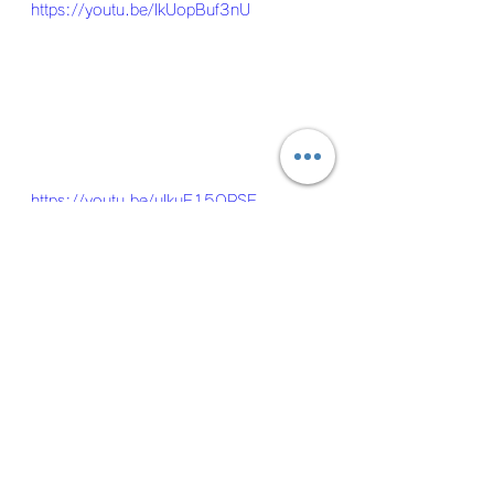
https://youtu.be/lkUopBuf3nU
https://youtu.be/ulkuE15QPSE
https://youtu.be/1oGGUZRDqko