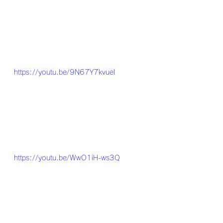
https://youtu.be/9N67Y7kvueI
https://youtu.be/WwO1iH-ws3Q