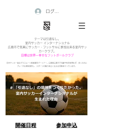
ログイン
テーマは引退なし。
室内サッカー インターナショナル
広島市で気楽にサッカー・フットサルに参加出来る室内サッ
カークラブ。
目標は世界一幸せなフットボールクラブ
日本サッカー協会グラスルーツ推進賛同パートナー。広島県広島市で年齢や性別を問わず、多くの方に
プレーする場を提供し、スポーツの魅力を広く伝える活動を行っています。
開催日程
参加申込