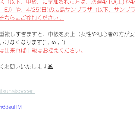
（以下、中級）に参加された方は、次週4/10(土)や4/
EJ）や、4/25(日)の広島サンプラザ（以下、サンプ
そちらにご参加ください。
が重複しすぎますと、中級を廃止（女性や初心者の方が
けなくなります(´；ω；`)
方は出来れば中級はお控えください。
くお願いいたします🙇
itsunaisoccer 
BUm6deuHM