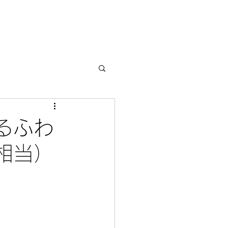
ゆるふわ
相当）