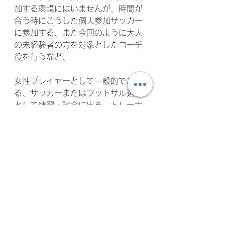
加する環境にはいませんが、時間が
合う時にこうした個人参加サッカー
に参加する、また今回のように大人
の未経験者の方を対象としたコーチ
役を行うなど、
女性プレイヤーとして一般的であ
る、サッカーまたはフットサル選手
として練習・試合に出る、トレーナ
ーになる、子供向けの指導者になる
等以外にも、こうした形でサッカー
に携わるというのも有りなのではと
考えております。
ゆるくサッカーに携りながら、また
機会があれば選手として挑戦すると
いう形が
女子サッカーの世界にも浸透してい