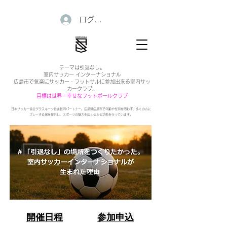
ログイン
テーマは引退なし。
室内サッカー インターナショナル
広島市で気楽にサッカー・フットサルに参加出来る室内サッ
カークラブ。
目標は世界一幸せなフットボールクラブ
日本サッカー協会グラスルーツ推進賛同パートナー。広島県広島市で年齢や性別を問わず、多くの方に
プレーする場を提供し、スポーツの魅力を広く伝える活動を行っています。
開催日程
参加申込