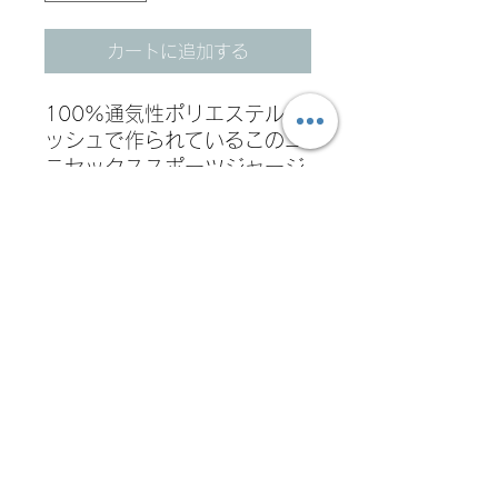
カートに追加する
100%通気性ポリエステルメ
ッシュで作られているこのユ
ニセックススポーツジャージ
は、激しいトレーニングやレ
ジャー活動中に最適な換気と
快適さを提供します。ジャー
ジのリラックスしたフィット
感と、延長長による追加カバ
レッジを提供します。また、
襟に施された縫い付けは耐久
性と洗練された外観を保証し
ます。
• 100%通気性ポリエステル
（メッシュ）