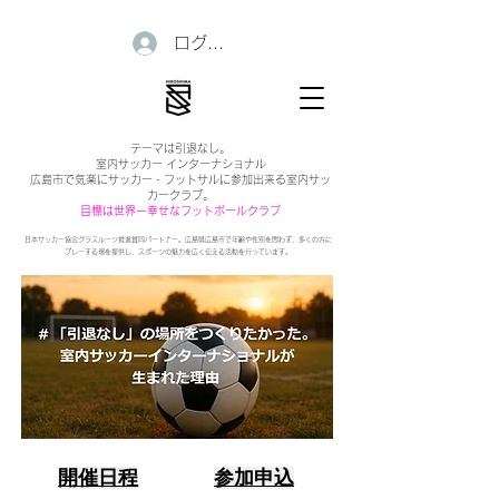
ログイン
テーマは引退なし。
室内サッカー インターナショナル
広島市で気楽にサッカー・フットサルに参加出来る室内サッ
カークラブ。
目標は世界一幸せなフットボールクラブ
日本サッカー協会グラスルーツ推進賛同パートナー。広島県広島市で年齢や性別を問わず、多くの方に
プレーする場を提供し、スポーツの魅力を広く伝える活動を行っています。
開催日程
参加申込