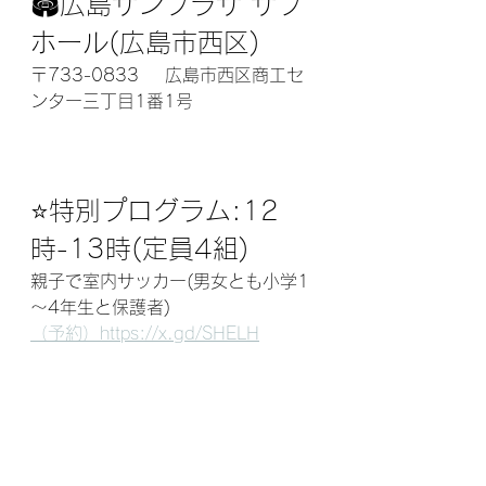
🏟広島サンプラザ サブ
ホール(広島市西区)
〒733-0833    広島市西区商工セ
ンター三丁目1番1号
⭐️特別プログラム:12
時-13時(定員4組)
親子で室内サッカー(男女とも小学1
～4年生と保護者)
（予約）https://x.gd/SHELH