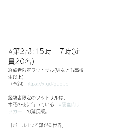
⭐️第2部:15時-17時(定
員20名)
経験者限定フットサル(男女とも高校
生以上)
（予約）
https://x.gd/g9q0p
経験者限定のフットサルは、
木曜の夜に行っている　
#裏室内サ
ッカー
　の延長版。
「ボール1つで繋がる世界」