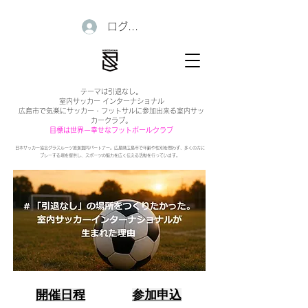
ログイン
テーマは引退なし。
室内サッカー インターナショナル
広島市で気楽にサッカー・フットサルに参加出来る室内サッ
カークラブ。
目標は世界一幸せなフットボールクラブ
日本サッカー協会グラスルーツ推進賛同パートナー。広島県広島市で年齢や性別を問わず、多くの方に
プレーする場を提供し、スポーツの魅力を広く伝える活動を行っています。
開催日程
参加申込