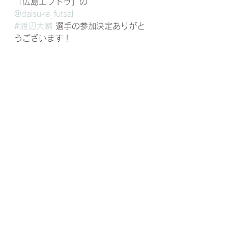
「広島エフドゥ」の 
@daisuke_futsal
#渡辺大輔
 選手の参加決定ありがと
うございます！